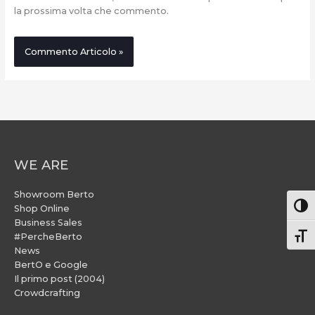
la prossima volta che commento.
WE ARE
Showroom Berto
Attiv
Shop Online
Business Sales
#PercheBerto
Atti
News
BertO e Google
Il primo post (2004)
Crowdcrafting