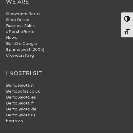
WE ARE
Showroom Berto
Attiv
Shop Online
Business Sales
#PercheBerto
Atti
News
BertO e Google
Il primo post (2004)
Crowdcrafting
I NOSTRI SITI
BertoSalotti.it
BertoSofas.co.uk
BertoSalotti.es
BertoSalotti.fr
BertoSalotti.de
BertoSalotti.ru
berto.cn