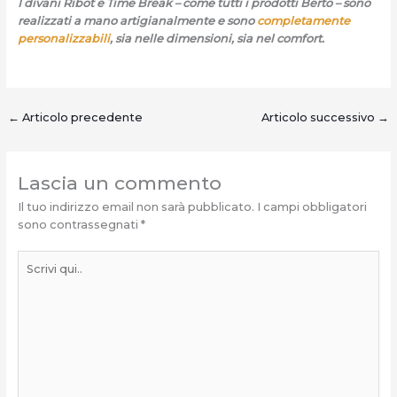
I divani Ribot e Time Break – come tutti i prodotti Berto – sono
realizzati a mano artigianalmente e s
ono
completamente
personalizzabili
, sia nelle dimensioni, sia nel comfort.
←
Articolo precedente
Articolo successivo
→
Lascia un commento
Il tuo indirizzo email non sarà pubblicato.
I campi obbligatori
sono contrassegnati
*
Scrivi
qui..