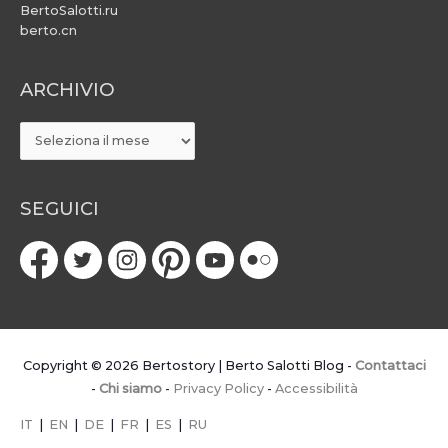
BertoSalotti.ru
berto.cn
ARCHIVIO
ARCHIVIO
SEGUICI
Copyright © 2026
Bertostory | Berto Salotti Blog
-
Contattaci
-
Chi siamo
-
Privacy Policy
-
Accessibilità
IT
|
EN
|
DE
|
FR
|
ES
|
RU