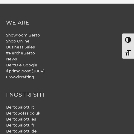
WE ARE
Showroom Berto
Attiv
Shop Online
Business Sales
#PercheBerto
Atti
News
BertO e Google
Il primo post (2004)
Crowdcrafting
I NOSTRI SITI
BertoSalotti.it
BertoSofas.co.uk
BertoSalotti.es
BertoSalotti.fr
BertoSalotti.de