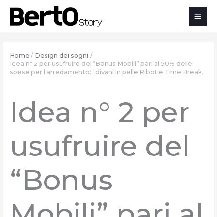
Salta
Passa
Vai
Men
al
alla
al
contenuto
navigazione
contenuto
prin
Home
Design dei sogni
Idea n° 2 per usufruire del “Bonus Mobili” pari al 50% delle
spese per l’arredamento: i divani in pelle Ribot e Time Break.
Idea n° 2 per
usufruire del
“Bonus
Mobili” pari al