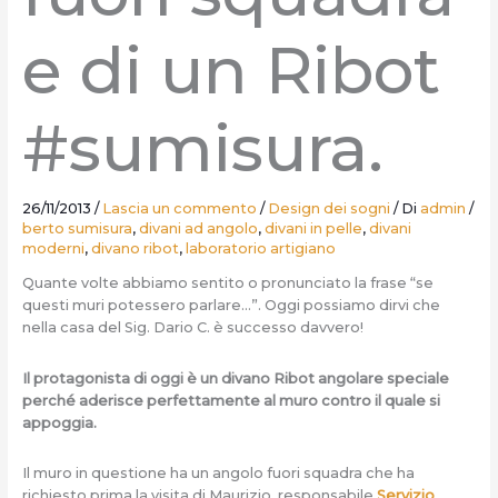
e di un Ribot
#sumisura.
26/11/2013
/
Lascia un commento
/
Design dei sogni
/ Di
admin
/
berto sumisura
,
divani ad angolo
,
divani in pelle
,
divani
moderni
,
divano ribot
,
laboratorio artigiano
Quante volte abbiamo sentito o pronunciato la frase “se
questi muri potessero parlare…”. Oggi possiamo dirvi che
nella casa del Sig. Dario C. è successo davvero!
Il protagonista di oggi è un divano Ribot angolare speciale
perché aderisce perfettamente al muro contro il quale si
appoggia.
Il muro in questione ha un angolo fuori squadra che ha
richiesto prima la visita di Maurizio, responsabile
Servizio