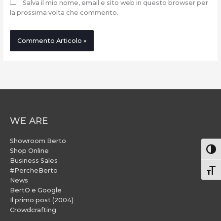
Salva il mio nome, email e sito web in questo browser per
la prossima volta che commento.
WE ARE
Showroom Berto
Attiv
Shop Online
Business Sales
#PercheBerto
Atti
News
BertO e Google
Il primo post (2004)
Crowdcrafting