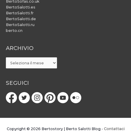
BertoSofas.co.uk
BertoSalotti.es
BertoSalotti.fr
BertoSalotti.de
BertoSalotti.ru
berto.cn
ARCHIVIO
ARCHIVIO
SEGUICI
Copyright © 2026
Bertostory | Berto Salotti Blog
-
Contattaci