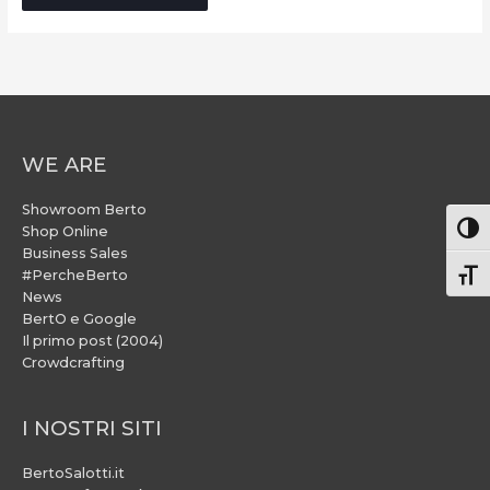
WE ARE
Showroom Berto
Attiv
Shop Online
Business Sales
#PercheBerto
Atti
News
BertO e Google
Il primo post (2004)
Crowdcrafting
I NOSTRI SITI
BertoSalotti.it