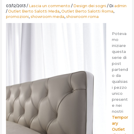
03/12/2013
/
Lascia un commento
/
Design dei sogni
/ Di
admin
/
Outlet Berto Salotti Meda
,
Outlet Berto Salotti Roma
,
promozioni
,
showroom meda
,
showroom roma
Poteva
mo
iniziare
questa
serie di
post
partend
o da
qualsias
i pezzo
unico
present
e nei
nostri
Tempor
ary
Outlet