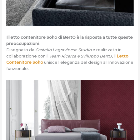
Il letto contenitore Soho di BertO è la risposta a tutte queste
preoccupazioni
.
Disegnato da
Castello Lagravinese Studio
e realizzato in
collaborazione con il
Team Ricerca e Sviluppo BertO
, il
Letto
Contenitore Soho
unisce l’eleganza del design all’innovazione
funzionale.