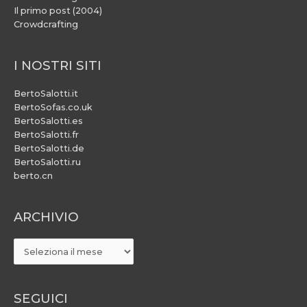
Il primo post (2004)
Crowdcrafting
I NOSTRI SITI
BertoSalotti.it
BertoSofas.co.uk
BertoSalotti.es
BertoSalotti.fr
BertoSalotti.de
BertoSalotti.ru
berto.cn
ARCHIVIO
ARCHIVIO
SEGUICI