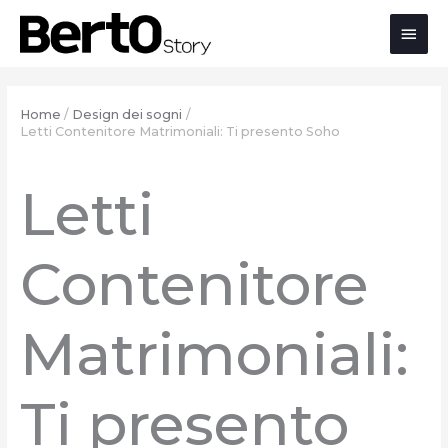
Salta
Passa
Vai
Men
al
alla
al
contenuto
navigazione
contenuto
prin
Home
Design dei sogni
Letti Contenitore Matrimoniali: Ti presento Soho
Letti
Contenitore
Matrimoniali:
Ti presento