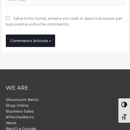
web
Salva il mio nome, email e sito web in questo browser per
la prossima volta che commento.
WE ARE
Showroom Berto
Attiv
Shop Online
Business Sales
#PercheBerto
Atti
News
BertO e Google