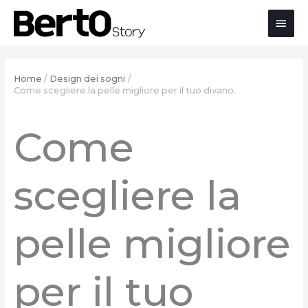
Salta
Passa
Vai
Men
al
alla
al
contenuto
navigazione
contenuto
prin
Home
Design dei sogni
Come scegliere la pelle migliore per il tuo divano.
Come
scegliere la
pelle migliore
per il tuo