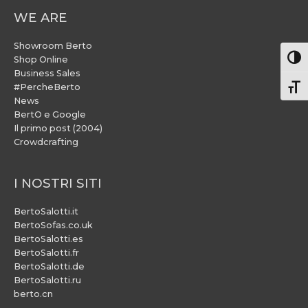
WE ARE
Showroom Berto
Attiv
Shop Online
Business Sales
#PercheBerto
Atti
News
BertO e Google
Il primo post (2004)
Crowdcrafting
I NOSTRI SITI
BertoSalotti.it
BertoSofas.co.uk
BertoSalotti.es
BertoSalotti.fr
BertoSalotti.de
BertoSalotti.ru
berto.cn