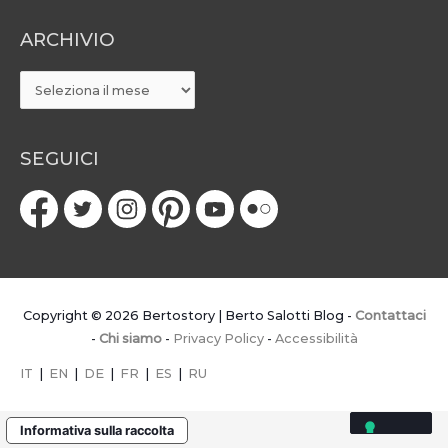
ARCHIVIO
ARCHIVIO
SEGUICI
Copyright © 2026
Bertostory | Berto Salotti Blog
-
Contattaci
-
Chi siamo
-
Privacy Policy
-
Accessibilità
IT
|
EN
|
DE
|
FR
|
ES
|
RU
Informativa sulla raccolta