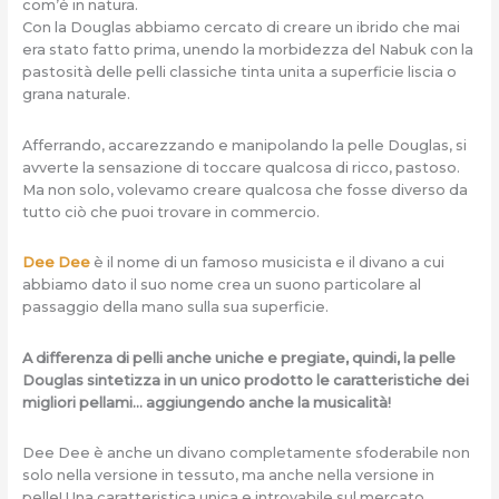
com’è in natura.
Con la Douglas abbiamo cercato di creare un ibrido che mai
era stato fatto prima, unendo la morbidezza del Nabuk con la
pastosità delle pelli classiche tinta unita a superficie liscia o
grana naturale.
Afferrando, accarezzando e manipolando la pelle Douglas, si
avverte la sensazione di toccare qualcosa di ricco, pastoso.
Ma non solo, volevamo creare qualcosa che fosse diverso da
tutto ciò che puoi trovare in commercio.
Dee Dee
è il nome di un famoso musicista e il divano a cui
abbiamo dato il suo nome crea un suono particolare al
passaggio della mano sulla sua superficie.
A differenza di pelli anche uniche e pregiate, quindi, la pelle
Douglas sintetizza in un unico prodotto le caratteristiche dei
migliori pellami… aggiungendo anche la musicalità!
Dee Dee è anche un divano completamente sfoderabile non
solo nella versione in tessuto, ma anche nella versione in
pelle! Una caratteristica unica e introvabile sul mercato.