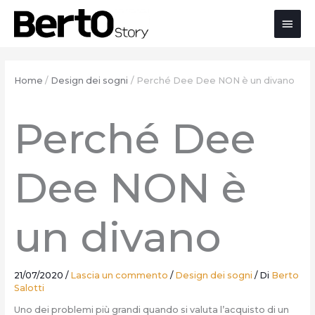
Salta
Passa
Vai
Men
al
alla
al
contenuto
navigazione
contenuto
prin
Home
Design dei sogni
Perché Dee Dee NON è un divano
Perché Dee
Dee NON è
un divano
21/07/2020
/
Lascia un commento
/
Design dei sogni
/ Di
Berto
Salotti
Uno dei problemi più grandi quando si valuta l’acquisto di un