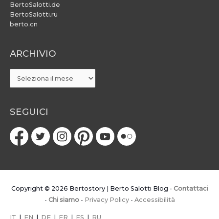
BertoSalotti.de
BertoSalotti.ru
berto.cn
ARCHIVIO
ARCHIVIO
SEGUICI
Copyright © 2026
Bertostory | Berto Salotti Blog
-
Contattaci
-
Chi siamo
-
Privacy Policy
-
Accessibilità
IT
|
EN
|
DE
|
FR
|
ES
|
RU