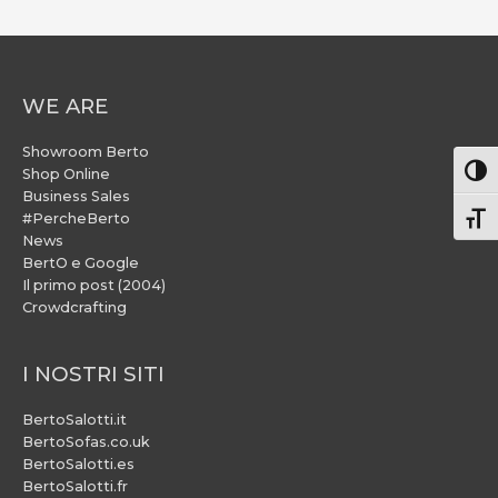
WE ARE
Showroom Berto
Attiv
Shop Online
Business Sales
#PercheBerto
Atti
News
BertO e Google
Il primo post (2004)
Crowdcrafting
I NOSTRI SITI
BertoSalotti.it
BertoSofas.co.uk
BertoSalotti.es
BertoSalotti.fr