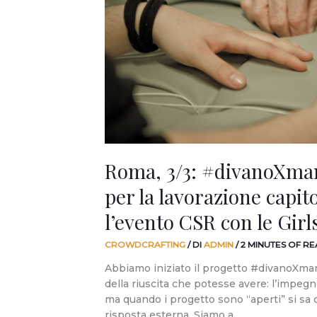
per
la
lavorazione
capitonné?
Pronti
per
l’evento
CSR
con
le
Roma, 3/3: #divanoXma
Girls
Geek?
per la lavorazione capit
l’evento CSR con le Gir
CROWDCRAFTING
/ DI
ADMIN
/
2 MINUTES OF R
Abbiamo iniziato il progetto #divanoXma
della riuscita che potesse avere: l’impegno 
ma quando i progetto sono “aperti” si sa 
risposta esterna. Siamo a