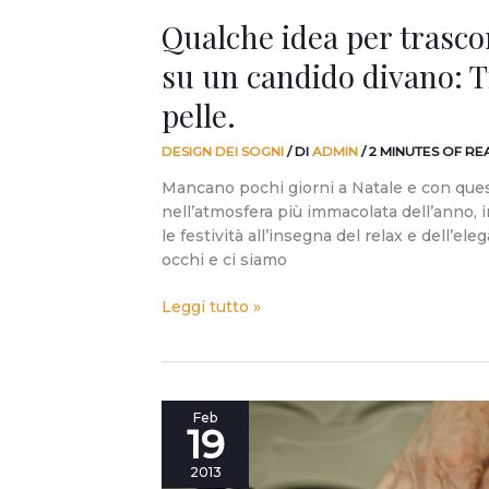
pelle.
Qualche idea per trascor
su un candido divano: 
pelle.
DESIGN DEI SOGNI
/ DI
ADMIN
/
2 MINUTES OF RE
Mancano pochi giorni a Natale e con qu
nell’atmosfera più immacolata dell’anno,
le festività all’insegna del relax e dell’el
occhi e ci siamo
Leggi tutto »
Roma,
Feb
19
3/3:
#divanoXmanagua!
2013
Pronti