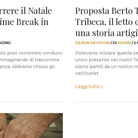
storia
rere il Natale
Proposta Berto 
artigiana
Time Break in
Tribeca, il lett
una storia artig
ADING
DESIGN DEI SOGNI
/ DI
ADMIN
/
2
esto post vorremmo condurvi
Potevamo iniziare questa se
 immaginando di trascorrere
unico presente nei nostri 
eganza. Abbiamo chiuso gli
siamo partiti da un nostro m
nell’Outlet
Leggi tutto »