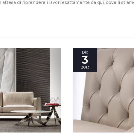
attesa di riprendere i lavori esattamente da qui, dove li stiamo
Proposta
Dic
3
Berto
Temporary
2013
Outlet
n°1:
Tribeca,
il
letto
che
da
Roma
racconta
una