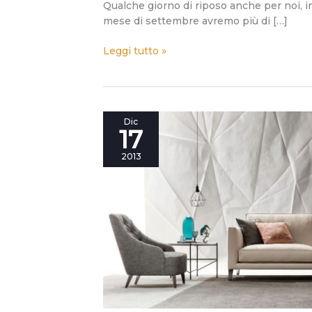
Qualche giorno di riposo anche per noi, in 
mese di settembre avremo più di […]
Leggi tutto »
Qualche
Dic
17
idea
per
2013
trascorrere
il
Natale
su
un
candido
divano:
Time
Break
in