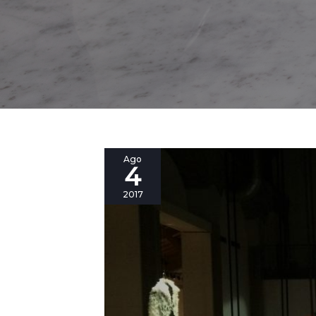
En-
Ago
4
Joey
your
2017
Summer!