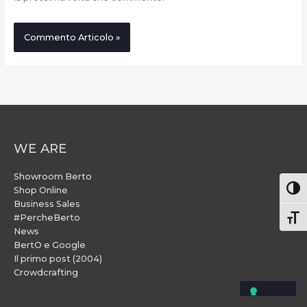
WE ARE
Showroom Berto
Attiv
Shop Online
Business Sales
#PercheBerto
Atti
News
BertO e Google
Il primo post (2004)
Crowdcrafting