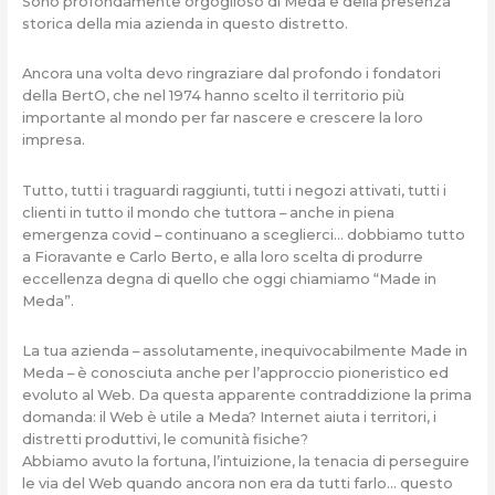
Sono profondamente orgoglioso di Meda e della presenza
storica della mia azienda in questo distretto.
Ancora una volta devo ringraziare dal profondo i fondatori
della BertO, che nel 1974 hanno scelto il territorio più
importante al mondo per far nascere e crescere la loro
impresa.
Tutto, tutti i traguardi raggiunti, tutti i negozi attivati, tutti i
clienti in tutto il mondo che tuttora – anche in piena
emergenza covid – continuano a sceglierci… dobbiamo tutto
a Fioravante e Carlo Berto, e alla loro scelta di produrre
eccellenza degna di quello che oggi chiamiamo “Made in
Meda”.
La tua azienda – assolutamente, inequivocabilmente Made in
Meda – è conosciuta anche per l’approccio pioneristico ed
evoluto al Web. Da questa apparente contraddizione la prima
domanda: il Web è utile a Meda? Internet aiuta i territori, i
distretti produttivi, le comunità fisiche?
Abbiamo avuto la fortuna, l’intuizione, la tenacia di perseguire
le via del Web quando ancora non era da tutti farlo… questo