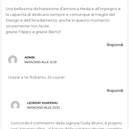
Una bellissima dichiarazione d’amore a Meda e all’impegno e
la capacità di dedicarsi sempre e comunque al meglio del
Design e dell’Arredamento, anche in questo momento
sicuramente non facile.
grazie Filippo e grazie BertO!
Rispondi
ADMIN
04/04/2020 ALLE 12:23
Grazie a te Roberto. Di cuore!
Rispondi
LEORENT XHAFERAJ
04/04/2020 ALLE 22:32
Concordo il commento della signora Giulia Bruno, è proprio
così.Agiungo oltre.. al futuro dello sviluppo design, sarebbe