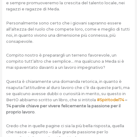
e sempre promuoveremo la crescita del talento locale, nei
ragazzi e ragazze di Meda.
Personalmente sono certo che i giovani sapranno essere
all’altezza del ruolo che compete loro, come e meglio di tutti
noi, in quanto vivono una dimensione più connessa, più
consapevole.
Compito nostro è preparargli un terreno favorevole, un
compito tutt’altro che semplice… ma qualcuno a Meda si è
mai spaventato davanti a un lavoro impegnativo?
Questa è chiaramente una domanda retorica, in quanto è
risaputa l’attitudine al duro lavoro che c’è da queste parti, ma
se qualcuno avesse dubbi o curiosità in merito, su questo in
BertO abbiamo scritto un libro, che si intitola
#Spiritodel74
–
74 parole chiave per vivere felicemente la passione per il
proprio lavoro
.
Credo che in quelle pagine ci sia la più bella risposta, quella
che nasce – appunto – dalla grande passione per lo