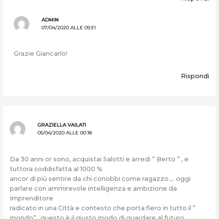
ADMIN
07/04/2020 ALLE 09:31
Grazie Giancarlo!
Rispondi
GRAZIELLA VAILATI
05/04/2020 ALLE 00:18
Da 30 anni or sono, acquistai Salotti e arredi ” Berto ” , e
tuttora soddisfatta al 1000 %
ancor di più sentire da chi conobbi come ragazzo ,.. oggi
parlare con ammirevole intelligenza e ambizione da
Imprenditore
radicato in una Città e contesto che porta fiero in tutto il ”
mondo” , questo è il giusto modo di guardare al futuro .