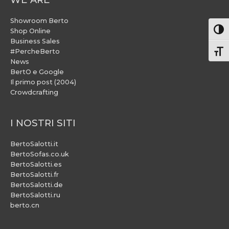
Showroom Berto
Attiv
Shop Online
Business Sales
#PercheBerto
Atti
News
BertO e Google
Il primo post (2004)
Crowdcrafting
I NOSTRI SITI
BertoSalotti.it
BertoSofas.co.uk
BertoSalotti.es
BertoSalotti.fr
BertoSalotti.de
BertoSalotti.ru
berto.cn