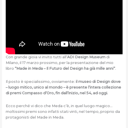
Con grande gioia vi invito tutti all’
ADI Design Museum
di
Milano, il 17 marzo prossimo, per la presentazione del mio
libro
“Made in Meda – Il Futuro del Design ha già mille anni”
.
Il posto è specialissimo, ovviamente:
il museo di Design dove
– luogo mitico, unico al mondo – è presente l’intera collezione
di premi Compasso d’Oro, fin dall’inizio, nel 54, ad oggi.
Ecco perché vi dico che Meda c’è, in quel luogo magico…
moltissimi premi sono infatti stati vinti, nel tempo, proprio da
protagonisti del Made in Meda.