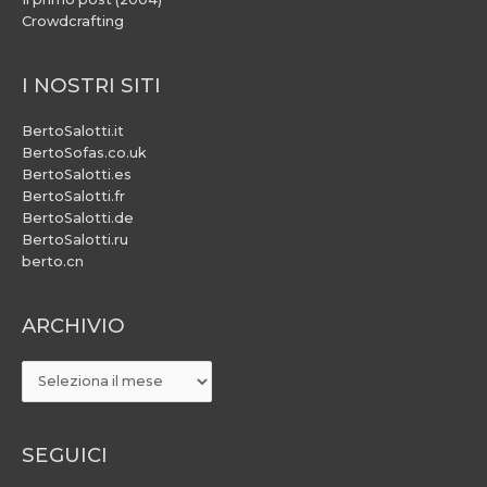
Crowdcrafting
I NOSTRI SITI
BertoSalotti.it
BertoSofas.co.uk
BertoSalotti.es
BertoSalotti.fr
BertoSalotti.de
BertoSalotti.ru
berto.cn
ARCHIVIO
ARCHIVIO
SEGUICI