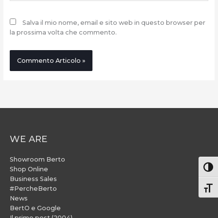
Salva il mio nome, email e sito web in questo browser per
la prossima volta che commento.
WE ARE
Showroom Berto
Attiv
Shop Online
Business Sales
#PercheBerto
Atti
News
BertO e Google
Il primo post (2004)