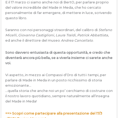
E il 17 marzo ci siamo anche noi di BertO, per parlare proprio
del valore incredibile del Made in Meda, che ho cercato
personalmente di far emergere, di mettere in luce, scrivendo
questo libro.
Saranno con noi personaggi straordinari, del calibro di
Stefano
Micelli
,
Giovanna Castiglioni
,
Laura Traldi
,
Patrick Abbattista
,
ed anche il direttore del museo
Andrea Cancellato
.
Sono davvero entusiasta di questa opportunità, e credo che
diventerà ancora più bella, se a viverla insieme ci sarete anche
voi.
Vi aspetto, in mezzo ai Compassi d’Oro di tutti i tempi, per
parlare di Made in Meda in un posto ricchissimo di storia
emozionante…
…quella storia che anche noi un po’ cerchiamo di costruire con
il nostro lavoro quotidiano, sempre naturalmente all’insegna
del Made in Meda!
==> Scopri come partecipare alla presentazione del 17/3