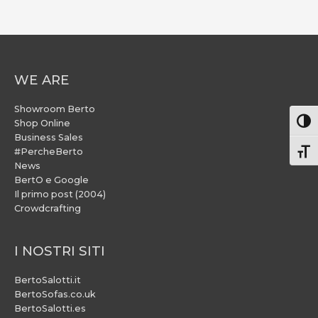
WE ARE
Showroom Berto
Attiv
Shop Online
Business Sales
#PercheBerto
Atti
News
BertO e Google
Il primo post (2004)
Crowdcrafting
I NOSTRI SITI
BertoSalotti.it
BertoSofas.co.uk
BertoSalotti.es