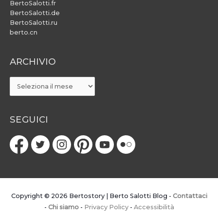
BertoSalotti.fr
BertoSalotti.de
BertoSalotti.ru
berto.cn
ARCHIVIO
ARCHIVIO
SEGUICI
Copyright © 2026
Bertostory | Berto Salotti Blog
-
Contattaci
-
Chi siamo
-
Privacy Policy
-
Accessibilità