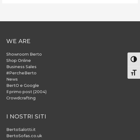
WE ARE
Showroom Berto
Attiv
Shop Online
Business Sales
#PercheBerto
Atti
News
BertO e Google
Il primo post (2004)
Crowdcrafting
I NOSTRI SITI
BertoSalotti.it
BertoSofas.co.uk