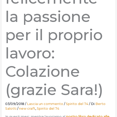
la passione
per il proprio
lavoro:
Colazione
(grazie Sara!)
03/09/2018
/
Lascia un commento
/
Spirito del 74
/ Di
Berto
Salotti
/
new craft
,
Spirito del 74
In questi mesi, mentre lavoriamo al
nostro libro dedicato alle