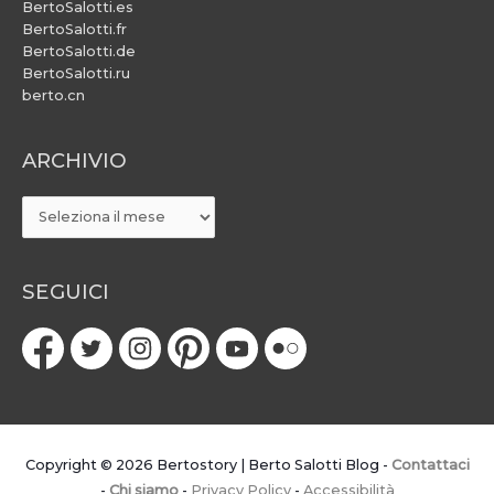
BertoSalotti.es
BertoSalotti.fr
BertoSalotti.de
BertoSalotti.ru
berto.cn
ARCHIVIO
ARCHIVIO
SEGUICI
Copyright © 2026
Bertostory | Berto Salotti Blog
-
Contattaci
-
Chi siamo
-
Privacy Policy
-
Accessibilità