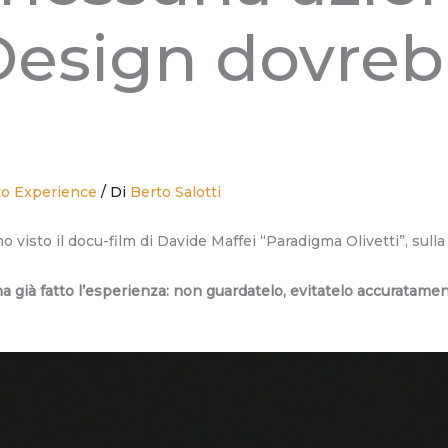
Design dovre
to Experience
/ Di
Berto Salotti
isto il docu-film di Davide Maffei “Paradigma Olivetti”, sulla vi
 già fatto l’esperienza: non guardatelo, evitatelo accuratamente