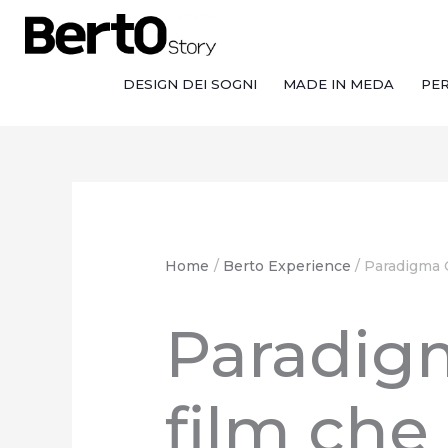
Salta
Passa
Vai
al
alla
al
contenuto
navigazione
contenuto
DESIGN DEI SOGNI
MADE IN MEDA
PE
Home
Berto Experience
Paradigma O
Paradigm
film che