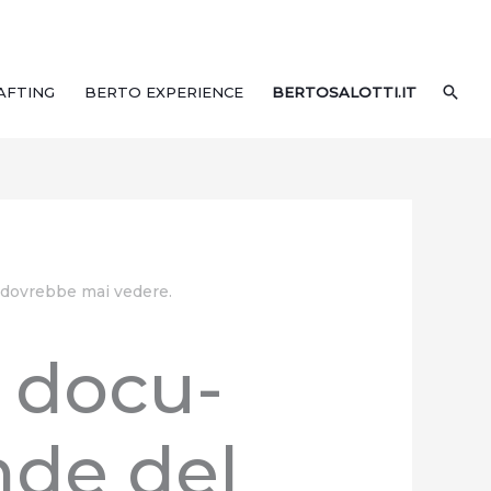
CER
AFTING
BERTO EXPERIENCE
BERTOSALOTTI.IT
 dovrebbe mai vedere.
n docu-
nde del