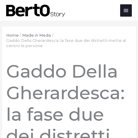
Salta
Passa
Vai
Men
al
alla
al
contenuto
navigazione
contenuto
prin
Home
Made in Meda
Gaddo Della Gherardesca: la fase due dei distretti mette al
centro le persone
Gaddo Della
Gherardesca:
la fase due
dei distretti