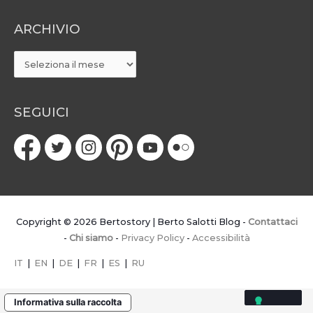
ARCHIVIO
ARCHIVIO
SEGUICI
Copyright © 2026
Bertostory | Berto Salotti Blog
-
Contattaci
-
Chi siamo
-
Privacy Policy
-
Accessibilità
IT
|
EN
|
DE
|
FR
|
ES
|
RU
Informativa sulla raccolta