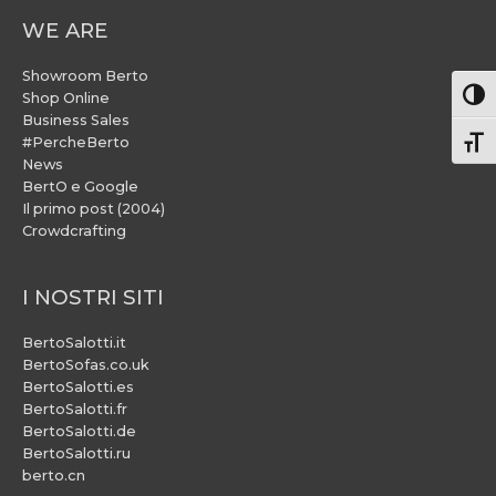
WE ARE
Showroom Berto
Attiv
Shop Online
Business Sales
#PercheBerto
Atti
News
BertO e Google
Il primo post (2004)
Crowdcrafting
I NOSTRI SITI
BertoSalotti.it
BertoSofas.co.uk
BertoSalotti.es
BertoSalotti.fr
BertoSalotti.de
BertoSalotti.ru
berto.cn