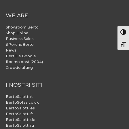
WE ARE
Showroom Berto
Attiv
Shop Online
Business Sales
#PercheBerto
Atti
News
BertO e Google
Il primo post (2004)
Crowdcrafting
I NOSTRI SITI
BertoSalotti.it
BertoSofas.co.uk
BertoSalotti.es
BertoSalotti.fr
BertoSalotti.de
BertoSalotti.ru