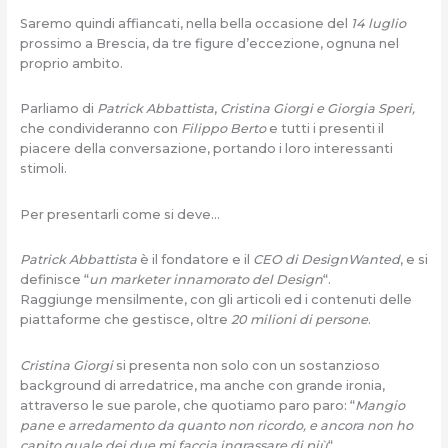
Saremo quindi affiancati, nella bella occasione del
14 luglio
prossimo a Brescia, da tre figure d’eccezione, ognuna nel
proprio ambito.
Parliamo di
Patrick Abbattista
,
Cristina Giorgi e Giorgia Speri,
che condivideranno con
Filippo Berto
e tutti i presenti il
piacere della conversazione, portando i loro interessanti
stimoli.
Per presentarli come si deve…
Patrick Abbattista
è il fondatore e il
CEO di DesignWanted
, e si
definisce “
un marketer innamorato del Design
“.
Raggiunge mensilmente, con gli articoli ed i contenuti delle
piattaforme che gestisce, oltre
20 milioni di persone
.
Cristina Giorgi
si presenta non solo con un sostanzioso
background di arredatrice, ma anche con grande ironia,
attraverso le sue parole, che quotiamo paro paro: “
Mangio
pane e arredamento da quanto non ricordo, e ancora non ho
capito quale dei due mi faccia ingrassare di più
“