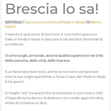
Brescia lo sa!
12/07/2022
/
Lascia un commento
/
Made in Meda
/ Di
Berto
Salotti
Il talento è questione di territorio: è così molto spesso in
Italia, in fondo il
Made in Italy
nasce nei distretti territoriali di
eccellenza.
Vi sono luoghi, al mondo, dove la qualità superiore è nel DNA
delle persone, delle città, delle imprese.
È un fenomeno ben noto, anche se non sono sempre ben
note le sue origini specifiche, e forse il caso del
Made in Meda
è tra questi.
O meglio “
era
” tra questi fino al momento in cui il nostro CEO
Filippo Berto
ha deciso di dedicarvi uno studio approfondito,
al fine di scriverne un libro.