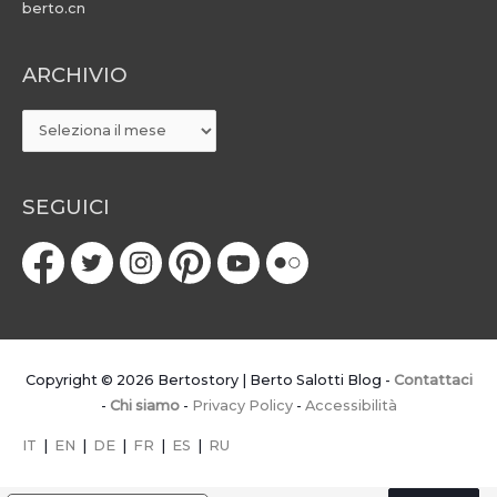
berto.cn
ARCHIVIO
ARCHIVIO
SEGUICI
Copyright © 2026
Bertostory | Berto Salotti Blog
-
Contattaci
-
Chi siamo
-
Privacy Policy
-
Accessibilità
IT
|
EN
|
DE
|
FR
|
ES
|
RU