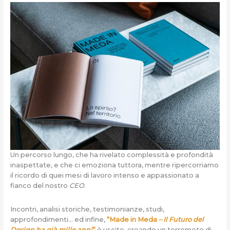
Un percorso lungo, che ha rivelato complessità e profondità
inaspettate, e che ci emoziona tuttora, mentre ripercorriamo
il ricordo di quei mesi di lavoro intenso e appassionato a
fianco del nostro
CEO
.
Incontri, analisi storiche, testimonianze, studi,
approfondimenti… ed infine,
“Made in Meda
– Il Futuro del
Design ha già mille anni
”
è uscito, creando un terremoto di