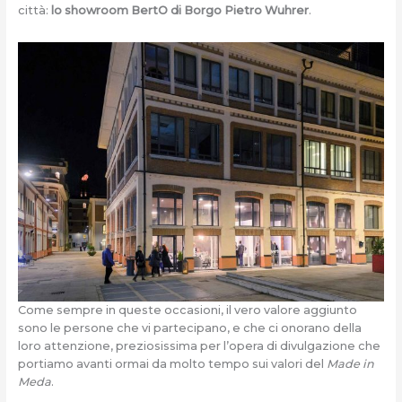
città:
lo showroom BertO di Borgo Pietro Wuhrer
.
Come sempre in queste occasioni, il vero valore aggiunto
sono le persone che vi partecipano, e che ci onorano della
loro attenzione, preziosissima per l’opera di divulgazione che
portiamo avanti ormai da molto tempo sui valori del
Made in
Meda
.