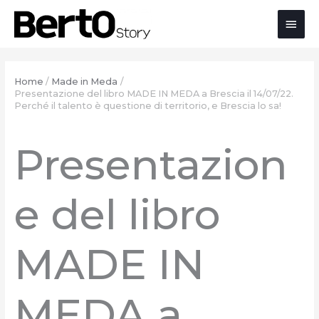
Salta
Passa
Vai
Men
al
alla
al
contenuto
navigazione
contenuto
prin
Home
Made in Meda
Presentazione del libro MADE IN MEDA a Brescia il 14/07/22.
Perché il talento è questione di territorio, e Brescia lo sa!
Presentazion
e del libro
MADE IN
MEDA a